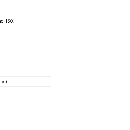
nd 150)
min)