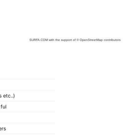
SURFA.COM
with the support of
© OpenStreetMap
contributors
 etc..)
ful
ers