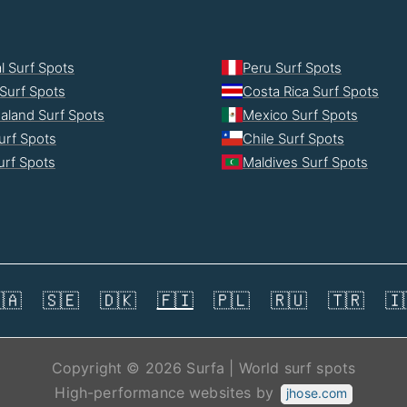
l Surf Spots
Peru Surf Spots
Surf Spots
Costa Rica Surf Spots
aland Surf Spots
Mexico Surf Spots
urf Spots
Chile Surf Spots
Surf Spots
Maldives Surf Spots
🇦
🇸🇪
🇩🇰
🇫🇮
🇵🇱
🇷🇺
🇹🇷
🇮
Copyright © 2026 Surfa | World surf spots
High-performance websites by
jhose.com