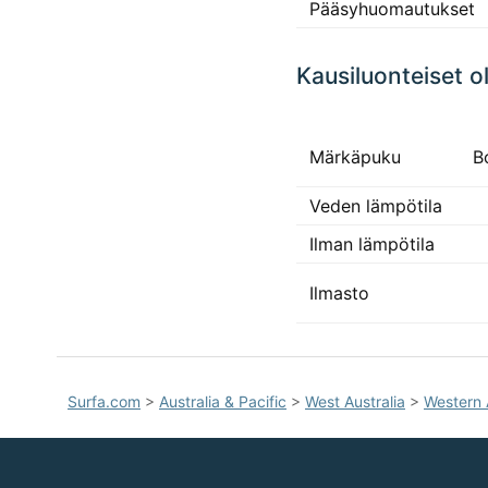
Pääsyhuomautukset
Kausiluonteiset o
Märkäpuku
B
Veden lämpötila
Ilman lämpötila
Ilmasto
Surfa.com
>
Australia & Pacific
>
West Australia
>
Western 