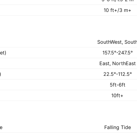
10 ft+/3 m+
SouthWest, Sout
et)
157.5°-247.5°
East, NorthEast
)
22.5°-112.5°
5ft-6ft
10ft+
ke
Falling Tide