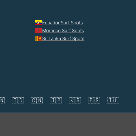
Ecuador Surf Spots
Morocco Surf Spots
Sri Lanka Surf Spots
🇳
🇮🇩
🇨🇳
🇯🇵
🇰🇷
🇪🇸
🇮🇱