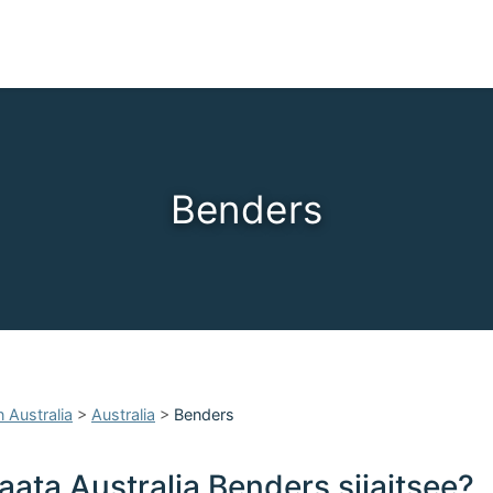
Benders
 Australia
>
Australia
>
Benders
ata Australia Benders sijaitsee?