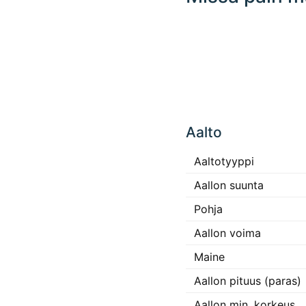
Click
any
Aalto
place
in the
map to
Aaltotyyppi
interact
Aallon suunta
Pohja
Aallon voima
Maine
Aallon pituus (paras)
Aallon min. korkeus