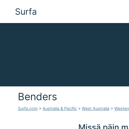
Surfa
Benders
Surfa.com
>
Australia & Pacific
>
West Australia
>
Western
Missä päin ma