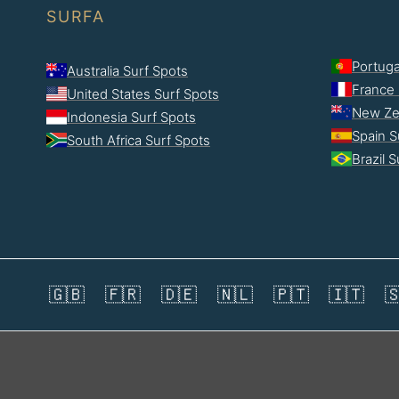
SURFA
Portuga
Australia Surf Spots
France 
United States Surf Spots
New Ze
Indonesia Surf Spots
Spain S
South Africa Surf Spots
Brazil 
🇬🇧
🇫🇷
🇩🇪
🇳🇱
🇵🇹
🇮🇹
