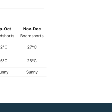
p-Oct
Nov-Dec
dshorts
Boardshorts
32°C
27°C
35°C
26°C
unny
Sunny