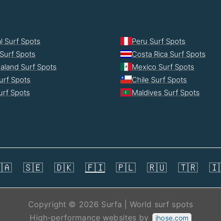
l Surf Spots
Peru Surf Spots
Surf Spots
Costa Rica Surf Spots
aland Surf Spots
Mexico Surf Spots
urf Spots
Chile Surf Spots
Surf Spots
Maldives Surf Spots
🇦
🇸🇪
🇩🇰
🇫🇮
🇵🇱
🇷🇺
🇹🇷
🇮
Copyright © 2026 Surfa | World surf spots
High-performance websites by
jhose.com