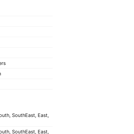
ers
m
uth, SouthEast, East,
uth, SouthEast, East,