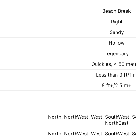
Beach Break
Right
Sandy
Hollow
Legendary
Quickies, < 50 met
Less than 3 ft/1 
8 ft+/2.5 m+
North, NorthWest, West, SouthWest, So
NorthEast
North, NorthWest, West, SouthWest, So