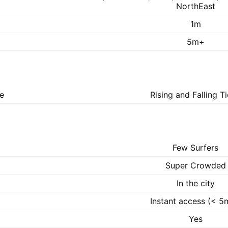
NorthEast
1m
5m+
ke
Rising and Falling T
Few Surfers
Super Crowded
In the city
Instant access (< 5
Yes