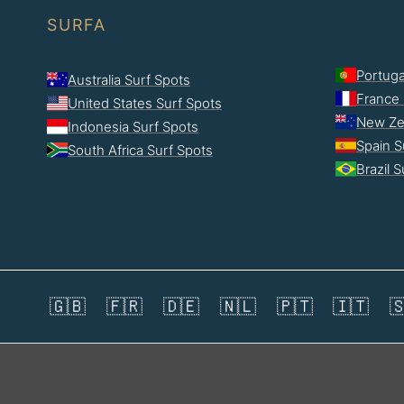
SURFA
Portuga
Australia Surf Spots
France 
United States Surf Spots
New Ze
Indonesia Surf Spots
Spain S
South Africa Surf Spots
Brazil 
🇬🇧
🇫🇷
🇩🇪
🇳🇱
🇵🇹
🇮🇹
