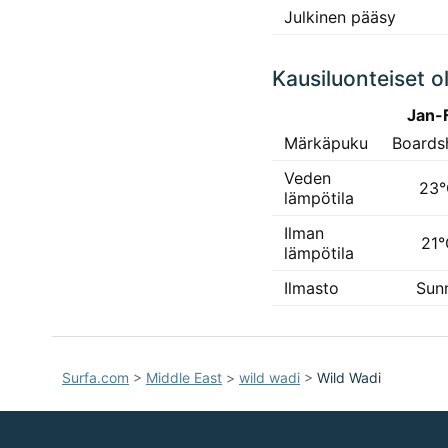
Julkinen pääsy
Kausiluonteiset o
Jan-
Märkäpuku
Boards
Veden
23
lämpötila
Ilman
21°
lämpötila
Ilmasto
Sun
Surfa.com
>
Middle East
>
wild wadi
>
Wild Wadi