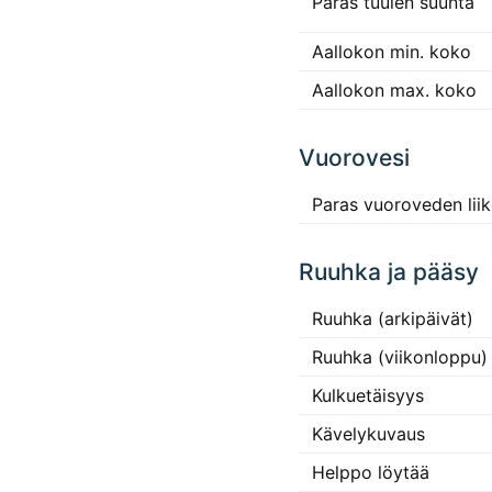
Paras tuulen suunta
Aallokon min. koko
Aallokon max. koko
Vuorovesi
Paras vuoroveden lii
Ruuhka ja pääsy
Ruuhka (arkipäivät)
Ruuhka (viikonloppu)
Kulkuetäisyys
Kävelykuvaus
Helppo löytää