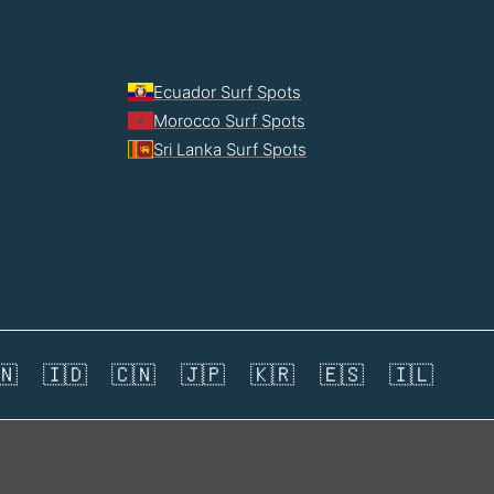
Ecuador Surf Spots
Morocco Surf Spots
Sri Lanka Surf Spots
🇳
🇮🇩
🇨🇳
🇯🇵
🇰🇷
🇪🇸
🇮🇱