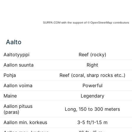
SURFA.COM
with the support of
© OpenStreetMap
contributors
ck
Aalto
ce
he
 to
Aaltotyyppi
Reef (rocky)
ract
Aallon suunta
Right
Pohja
Reef (coral, sharp rocks etc..)
Aallon voima
Powerful
Maine
Legendary
Aallon pituus
Long, 150 to 300 meters
(paras)
Aallon min. korkeus
3-5 ft/1-1.5 m