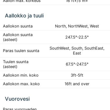
Aallon max. korkeus
16 ft+/5 m+
Aallokko ja tuuli
Aallokon suunta
North, NorthWest, West
Aallokon suunta
247.5°-22.5°
(asteet)
SouthWest, South, SouthEast,
Paras tuulen suunta
East
Tuulen suunta
67.5°-247.5°
(asteet)
Aallokon min. koko
3ft-5ft
Aallokon max. koko
16ft and over
Vuorovesi
Paras vuoroveden