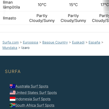
Ilman
10°C
15°C
17°C
lämpötila
Partly
Partly
Partl
Ilmasto
Cloudy/Sunny
Cloudy/Sunny
Cloudy/S
Surfa.com
>
Eurooppa
>
Basque Country
>
Euskadi
>
España
>
Mundaka
>
Izaro
SURFA
Australia Surf Spots
United States Surf Spots
Indonesia Surf Spots
South Africa Surf Spots