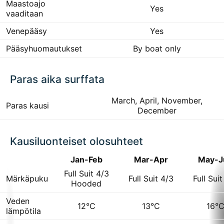
Maastoajo
Yes
vaaditaan
Venepääsy
Yes
Pääsyhuomautukset
By boat only
Paras aika surffata
March, April, November,
Paras kausi
December
Kausiluonteiset olosuhteet
Jan-Feb
Mar-Apr
May-J
Full Suit 4/3
Märkäpuku
Full Suit 4/3
Full Suit
Hooded
Veden
12°C
13°C
16°
lämpötila