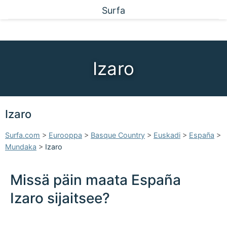
Surfa
Izaro
Izaro
Surfa.com
>
Eurooppa
>
Basque Country
>
Euskadi
>
España
>
Mundaka
>
Izaro
Missä päin maata España
Izaro sijaitsee?