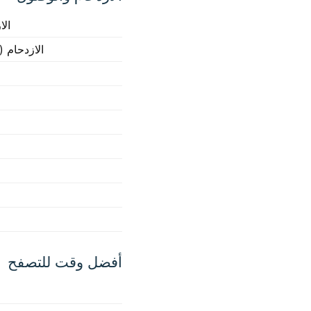
الا
الازدحام (
أفضل وقت للتصفح