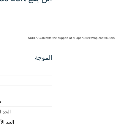
SURFA.COM
with the support of
© OpenStreetMap
contributors
Click
any
الموجة
place
in the
map to
interact
ط
الحد ا
الحد ال