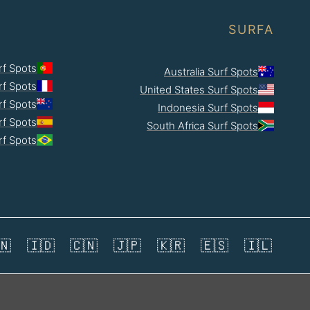
SURFA
rf Spots
Australia Surf Spots
rf Spots
United States Surf Spots
f Spots
Indonesia Surf Spots
rf Spots
South Africa Surf Spots
rf Spots
🇳
🇮🇩
🇨🇳
🇯🇵
🇰🇷
🇪🇸
🇮🇱