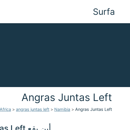
Surfa
Angras Juntas Left
Africa
>
angras juntas left
>
Namibia
>
Angras Juntas Left
أين يقع Angras Juntas Left في Namibia؟