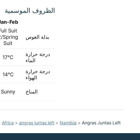
الظروف الموسمية
Jan-Feb
Full Suit
بدلة الغوص
2/Spring
Suit
درجة حرارة
17°C
الماء
درجة حرارة
14°C
الهواء
المناخ
Sunny
>
Africa
>
angras juntas left
>
Namibia
>
Angras Juntas Left