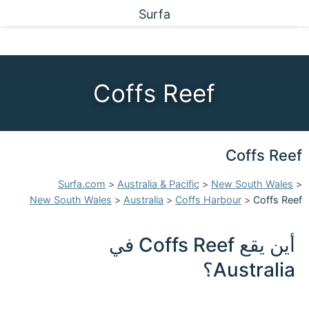
Surfa
Coffs Reef
Coffs Reef
Surfa.com
>
Australia & Pacific
>
New South Wales
>
New South Wales
>
Australia
>
Coffs Harbour
>
Coffs Reef
أين يقع Coffs Reef في
Australia؟