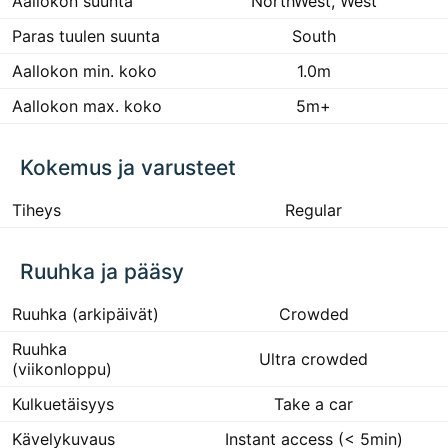
Aallokon suunta
NorthWest, West
Paras tuulen suunta
South
Aallokon min. koko
1.0m
Aallokon max. koko
5m+
Kokemus ja varusteet
Tiheys
Regular
Ruuhka ja pääsy
Ruuhka (arkipäivät)
Crowded
Ruuhka
Ultra crowded
(viikonloppu)
Kulkuetäisyys
Take a car
Kävelykuvaus
Instant access (< 5min)