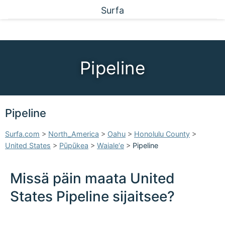
Surfa
Pipeline
Pipeline
Surfa.com
>
North_America
>
Oahu
>
Honolulu County
>
United States
>
Pūpūkea
>
Waiale‘e
>
Pipeline
Missä päin maata United
States Pipeline sijaitsee?