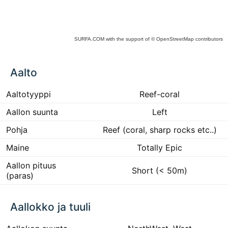
SURFA.COM
with the support of
© OpenStreetMap
contributors
ck
Aalto
ce
he
 to
Aaltotyyppi
Reef-coral
ract
Aallon suunta
Left
Pohja
Reef (coral, sharp rocks etc..)
Maine
Totally Epic
Aallon pituus
Short (< 50m)
(paras)
Aallokko ja tuuli