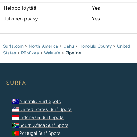
Helppo löytää
Yes
Julkinen pääsy
Yes
Surfa.com
>
North_America
>
Oahu
>
Honolulu County
>
United
States
>
Pūpūkea
>
Waiale‘e
>
Pipeline
SURFA
Australia Surf Spots
United States Surf Spots
Indonesia Surf Spots
South Africa Surf Spots
Portugal Surf Spots