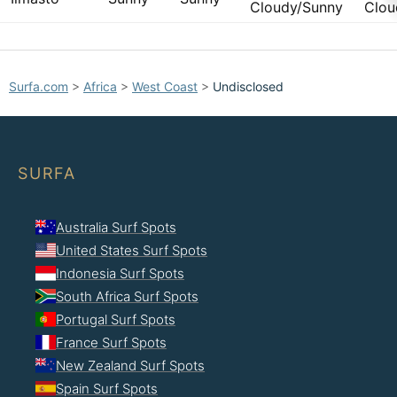
Cloudy/Sunny
Clou
Surfa.com
>
Africa
>
West Coast
>
Undisclosed
SURFA
Australia Surf Spots
United States Surf Spots
Indonesia Surf Spots
South Africa Surf Spots
Portugal Surf Spots
France Surf Spots
New Zealand Surf Spots
Spain Surf Spots