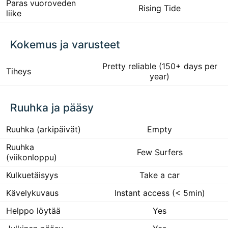
Paras vuoroveden
Rising Tide
liike
Kokemus ja varusteet
Pretty reliable (150+ days per
Tiheys
year)
Ruuhka ja pääsy
Ruuhka (arkipäivät)
Empty
Ruuhka
Few Surfers
(viikonloppu)
Kulkuetäisyys
Take a car
Kävelykuvaus
Instant access (< 5min)
Helppo löytää
Yes