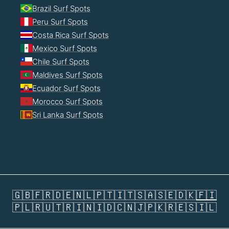
Brazil Surf Spots
Peru Surf Spots
Costa Rica Surf Spots
Mexico Surf Spots
Chile Surf Spots
Maldives Surf Spots
Ecuador Surf Spots
Morocco Surf Spots
Sri Lanka Surf Spots
🇬🇧
🇫🇷
🇩🇪
🇳🇱
🇵🇹
🇮🇹
🇸🇦
🇸🇪
🇩🇰
🇫🇮
🇵🇱
🇷🇺
🇹🇷
🇮🇳
🇮🇩
🇨🇳
🇯🇵
🇰🇷
🇪🇸
🇮🇱