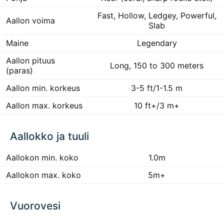
Fast, Hollow, Ledgey, Powerful,
Aallon voima
Slab
Maine
Legendary
Aallon pituus
Long, 150 to 300 meters
(paras)
Aallon min. korkeus
3-5 ft/1-1.5 m
Aallon max. korkeus
10 ft+/3 m+
Aallokko ja tuuli
Aallokon min. koko
1.0m
Aallokon max. koko
5m+
Vuorovesi