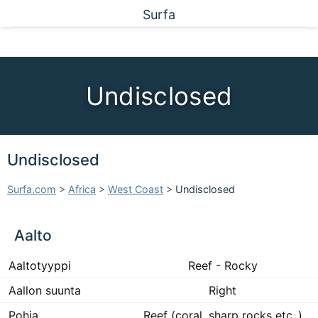
Surfa
Undisclosed
Undisclosed
Surfa.com
>
Africa
>
West Coast
>
Undisclosed
Aalto
Aaltotyyppi
Reef - Rocky
Aallon suunta
Right
Pohja
Reef (coral, sharp rocks etc..)