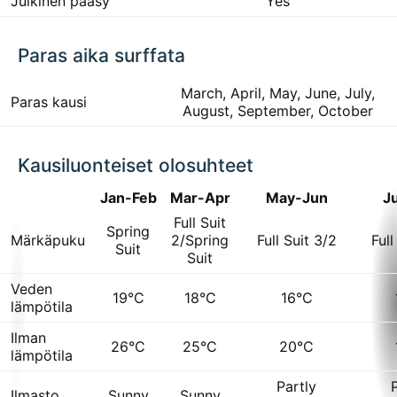
Julkinen pääsy
Yes
Paras aika surffata
March, April, May, June, July,
Paras kausi
August, September, October
Kausiluonteiset olosuhteet
Jan-Feb
Mar-Apr
May-Jun
J
Full Suit
Spring
Märkäpuku
2/Spring
Full Suit 3/2
Full
Suit
Suit
Veden
19°C
18°C
16°C
lämpötila
Ilman
26°C
25°C
20°C
lämpötila
Partly
Ilmasto
Sunny
Sunny