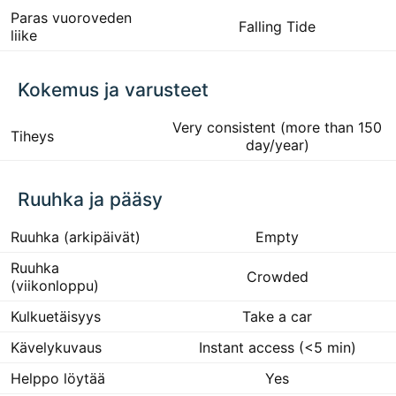
Paras vuoroveden
Falling Tide
liike
Kokemus ja varusteet
Very consistent (more than 150
Tiheys
day/year)
Ruuhka ja pääsy
Ruuhka (arkipäivät)
Empty
Ruuhka
Crowded
(viikonloppu)
Kulkuetäisyys
Take a car
Kävelykuvaus
Instant access (<5 min)
Helppo löytää
Yes