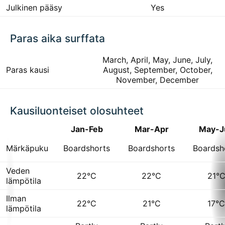
Julkinen pääsy
Yes
Paras aika surffata
March, April, May, June, July,
Paras kausi
August, September, October,
November, December
Kausiluonteiset olosuhteet
Jan-Feb
Mar-Apr
May-J
Märkäpuku
Boardshorts
Boardshorts
Boardsh
Veden
22°C
22°C
21°
lämpötila
Ilman
22°C
21°C
17°C
lämpötila