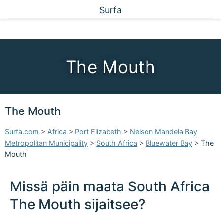
Surfa
The Mouth
The Mouth
Surfa.com
>
Africa
>
Port Elizabeth
>
Nelson Mandela Bay
Metropolitan Municipality
>
South Africa
>
Bluewater Bay
>
The
Mouth
Missä päin maata South Africa
The Mouth sijaitsee?