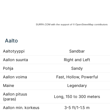
SURFA.COM
with the support of
© OpenStreetMap
contributors
ck
Aalto
ce
he
 to
Aaltotyyppi
Sandbar
ract
Aallon suunta
Right and Left
Pohja
Sandy
Aallon voima
Fast, Hollow, Powerful
Maine
Legendary
Aallon pituus
Long, 150 to 300 meters
(paras)
Aallon min. korkeus
3-5 ft/1-1.5 m