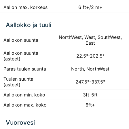
Aallon max. korkeus
6 ft+/2 m+
Aallokko ja tuuli
NorthWest, West, SouthWest,
Aallokon suunta
East
Aallokon suunta
22.5°-202.5°
(asteet)
Paras tuulen suunta
North, NorthWest
Tuulen suunta
247.5°-337.5°
(asteet)
Aallokon min. koko
3ft-5ft
Aallokon max. koko
6ft+
Vuorovesi