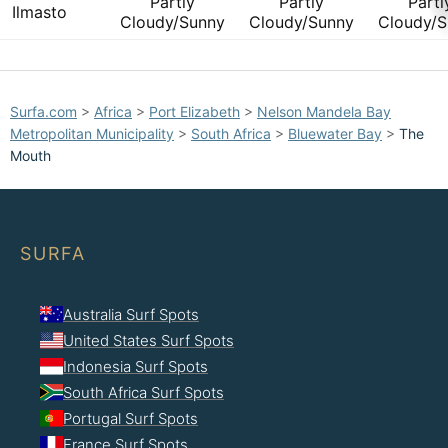
Partly
Partly
Partl
Ilmasto
Cloudy/Sunny
Cloudy/Sunny
Cloudy/S
Surfa.com
>
Africa
>
Port Elizabeth
>
Nelson Mandela Bay
Metropolitan Municipality
>
South Africa
>
Bluewater Bay
>
The
Mouth
SURFA
Australia Surf Spots
United States Surf Spots
Indonesia Surf Spots
South Africa Surf Spots
Portugal Surf Spots
France Surf Spots