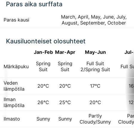
Paras aika surffata
March, April, May, June, July,
Paras kausi
August, September, October
Kausiluonteiset olosuhteet
Jan-Feb
Mar-Apr
May-Jun
Jul
Spring
Spring
Full Suit
Märkäpuku
Full S
Suit
Suit
2/Spring Suit
Veden
20°C
20°C
17°C
16
lämpötila
Ilman
26°C
25°C
20°C
12
lämpötila
Partly
Par
Ilmasto
Sunny
Sunny
Cloudy/Sunny
Cloudy