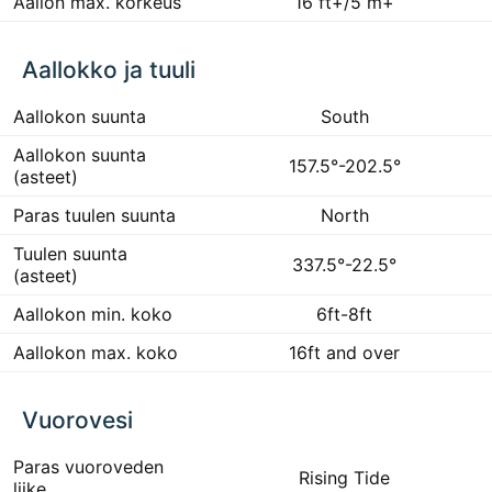
Aallon max. korkeus
16 ft+/5 m+
Aallokko ja tuuli
Aallokon suunta
South
Aallokon suunta
157.5°-202.5°
(asteet)
Paras tuulen suunta
North
Tuulen suunta
337.5°-22.5°
(asteet)
Aallokon min. koko
6ft-8ft
Aallokon max. koko
16ft and over
Vuorovesi
Paras vuoroveden
Rising Tide
liike