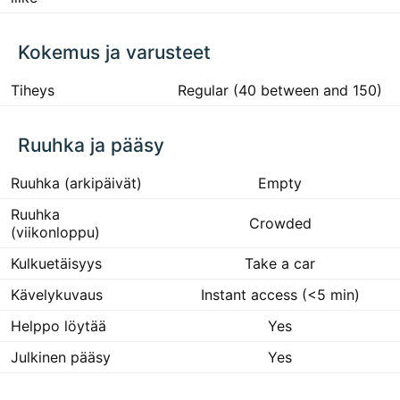
Kokemus ja varusteet
Tiheys
Regular (40 between and 150)
Ruuhka ja pääsy
Ruuhka (arkipäivät)
Empty
Ruuhka
Crowded
(viikonloppu)
Kulkuetäisyys
Take a car
Kävelykuvaus
Instant access (<5 min)
Helppo löytää
Yes
Julkinen pääsy
Yes