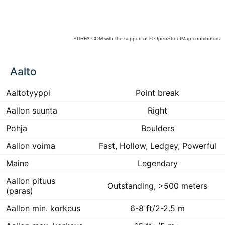
SURFA.COM
with the support of
© OpenStreetMap
contributors
ck
Aalto
ce
he
 to
Aaltotyyppi
Point break
ract
Aallon suunta
Right
Pohja
Boulders
Aallon voima
Fast, Hollow, Ledgey, Powerful
Maine
Legendary
Aallon pituus
Outstanding, >500 meters
(paras)
Aallon min. korkeus
6-8 ft/2-2.5 m