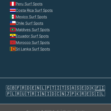
Peru Surf Spots
Costa Rica Surf Spots
Mexico Surf Spots
Chile Surf Spots
Maldives Surf Spots
Ecuador Surf Spots
Morocco Surf Spots
Sri Lanka Surf Spots
🇬🇧
🇫🇷
🇩🇪
🇳🇱
🇵🇹
🇮🇹
🇸🇦
🇸🇪
🇩🇰
🇫🇮
🇵🇱
🇷🇺
🇹🇷
🇮🇳
🇮🇩
🇨🇳
🇯🇵
🇰🇷
🇪🇸
🇮🇱