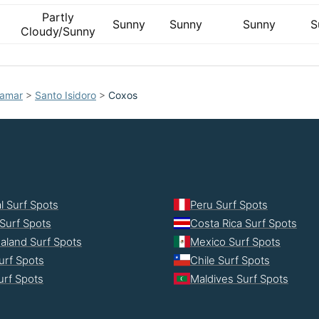
Partly
Sunny
Sunny
Sunny
S
Cloudy/Sunny
bamar
>
Santo Isidoro
>
Coxos
l Surf Spots
Peru Surf Spots
Surf Spots
Costa Rica Surf Spots
aland Surf Spots
Mexico Surf Spots
urf Spots
Chile Surf Spots
Surf Spots
Maldives Surf Spots