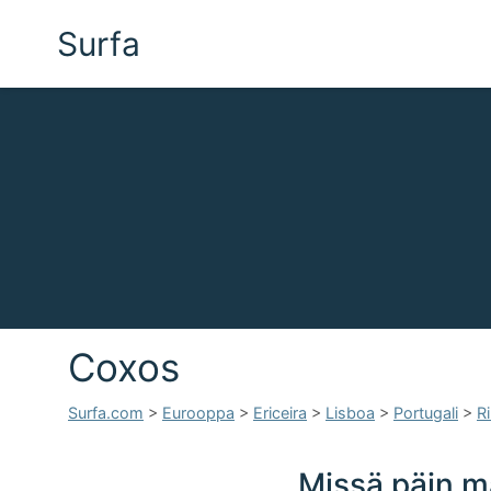
Surfa
Coxos
Surfa.com
>
Eurooppa
>
Ericeira
>
Lisboa
>
Portugali
>
R
Missä päin m