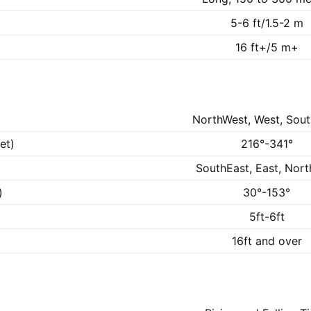
5-6 ft/1.5-2 m
16 ft+/5 m+
NorthWest, West, Sou
et)
216°-341°
SouthEast, East, Nort
)
30°-153°
5ft-6ft
16ft and over