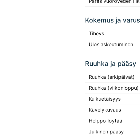
Paras vuoroveden lii
Kokemus ja varus
Tiheys
Uloslaskeutuminen
Ruuhka ja pääsy
Ruuhka (arkipäivät)
Ruuhka (viikonloppu)
Kulkuetäisyys
Kävelykuvaus
Helppo löytää
Julkinen pääsy