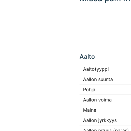
Click
any
Aalto
place
in the
map to
Aaltotyyppi
interact
Aallon suunta
Pohja
Aallon voima
Maine
Aallon jyrkkyys
Aallon pituus (paras)