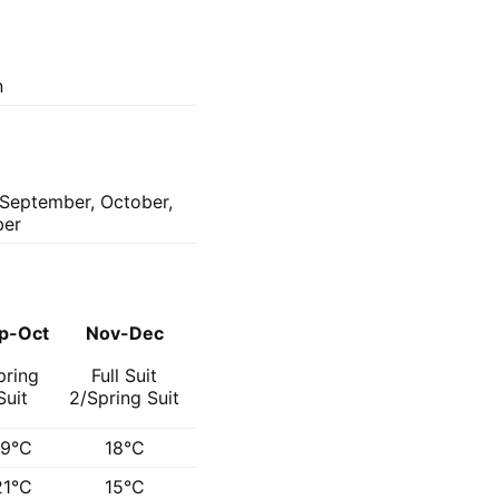
n
, September, October,
ber
p-Oct
Nov-Dec
pring
Full Suit
Suit
2/Spring Suit
19°C
18°C
21°C
15°C