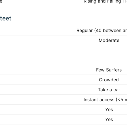
ke
Rising and Falling T
teet
Regular (40 between a
Moderate
Few Surfers
Crowded
Take a car
Instant access (<5 
Yes
Yes