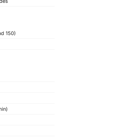
ides
nd 150)
min)