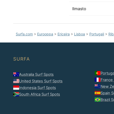
Ilmasto
Surfa.com
>
Eurooppa
>
Ericeira
>
Lisboa
>
Portugali
>
Ri
SURFA
Portuga
Australia Surf Spots
France 
United States Surf Spots
New Ze
Indonesia Surf Spots
Spain S
South Africa Surf Spots
Brazil 