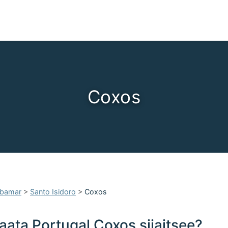
Coxos
ibamar
>
Santo Isidoro
>
Coxos
aata Portugal Coxos sijaitsee?