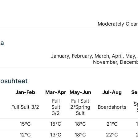
Moderately Clea
ta
January, February, March, April, May
November, Decem
losuhteet
Jan-Feb
Mar-Apr
May-Jun
Jul-Aug
Se
Full
Full Suit
S
Full Suit 3/2
Suit
2/Spring
Boardshorts
3/2
Suit
15°C
15°C
18°C
21°C
12°C
13°C
18°C
22°C