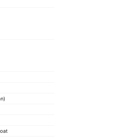
mn)
oat