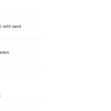
.) with sand
eters
t