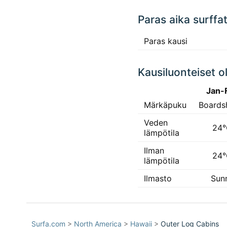
Paras aika surffa
Paras kausi
Kausiluonteiset o
Jan-
Märkäpuku
Boards
Veden
24
lämpötila
Ilman
24
lämpötila
Ilmasto
Sun
Surfa.com
>
North America
>
Hawaii
>
Outer Log Cabins