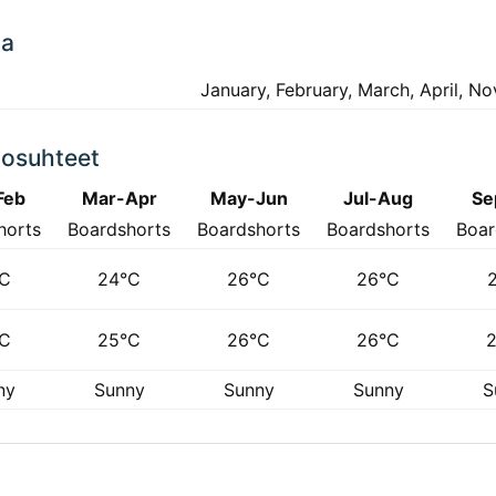
ta
January, February, March, April, 
losuhteet
Feb
Mar-Apr
May-Jun
Jul-Aug
Se
horts
Boardshorts
Boardshorts
Boardshorts
Boar
°C
24°C
26°C
26°C
°C
25°C
26°C
26°C
ny
Sunny
Sunny
Sunny
S