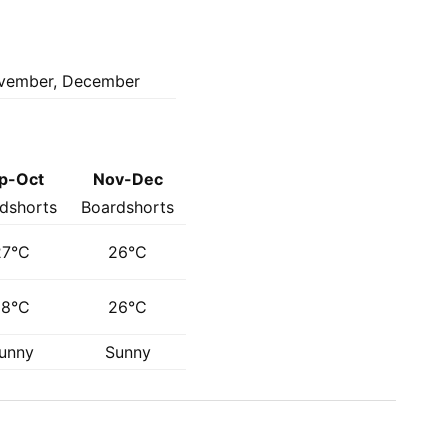
November, December
p-Oct
Nov-Dec
dshorts
Boardshorts
27°C
26°C
28°C
26°C
unny
Sunny