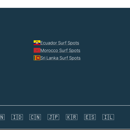
Ecuador Surf Spots
Morocco Surf Spots
Sri Lanka Surf Spots
🇳
🇮🇩
🇨🇳
🇯🇵
🇰🇷
🇪🇸
🇮🇱