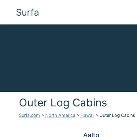
Surfa
Outer Log Cabins
Surfa.com
>
North America
>
Hawaii
>
Outer Log Cabins
Aalto