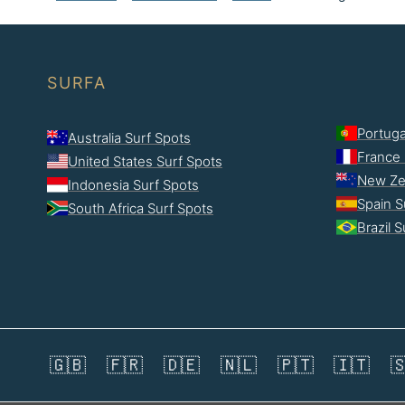
SURFA
Portuga
Australia Surf Spots
France 
United States Surf Spots
New Ze
Indonesia Surf Spots
Spain S
South Africa Surf Spots
Brazil 
🇬🇧
🇫🇷
🇩🇪
🇳🇱
🇵🇹
🇮🇹
