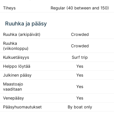
Tiheys
Regular (40 between and 150)
Ruuhka ja pääsy
Ruuhka (arkipäivät)
Crowded
Ruuhka
Crowded
(viikonloppu)
Kulkuetäisyys
Surf trip
Helppo löytää
Yes
Julkinen pääsy
Yes
Maastoajo
Yes
vaaditaan
Venepääsy
Yes
Pääsyhuomautukset
By boat only