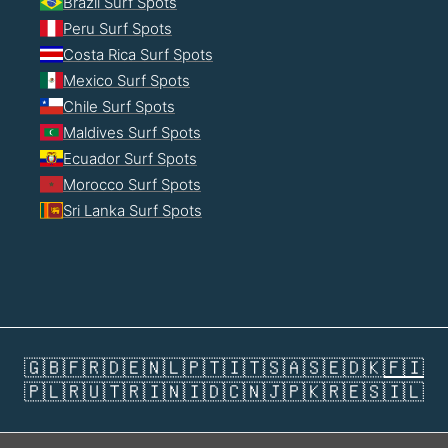
Brazil Surf Spots
Peru Surf Spots
Costa Rica Surf Spots
Mexico Surf Spots
Chile Surf Spots
Maldives Surf Spots
Ecuador Surf Spots
Morocco Surf Spots
Sri Lanka Surf Spots
🇬🇧
🇫🇷
🇩🇪
🇳🇱
🇵🇹
🇮🇹
🇸🇦
🇸🇪
🇩🇰
🇫🇮
🇵🇱
🇷🇺
🇹🇷
🇮🇳
🇮🇩
🇨🇳
🇯🇵
🇰🇷
🇪🇸
🇮🇱