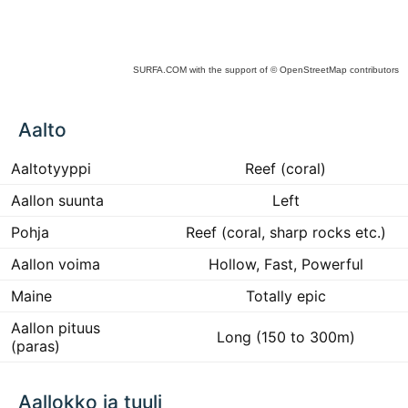
SURFA.COM
with the support of
© OpenStreetMap
contributors
ck
Aalto
ce
he
 to
Aaltotyyppi
Reef (coral)
ract
Aallon suunta
Left
Pohja
Reef (coral, sharp rocks etc.)
Aallon voima
Hollow, Fast, Powerful
Maine
Totally epic
Aallon pituus
Long (150 to 300m)
(paras)
Aallokko ja tuuli