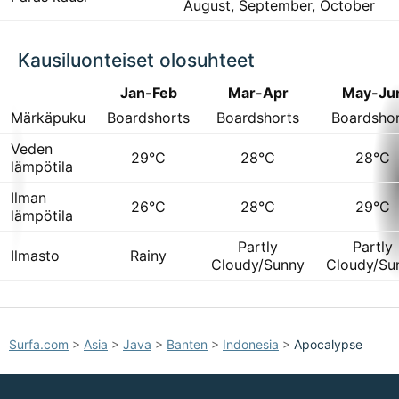
August, September, October
Kausiluonteiset olosuhteet
Jan-Feb
Mar-Apr
May-Ju
Märkäpuku
Boardshorts
Boardshorts
Boardsho
Veden
29°C
28°C
28°C
lämpötila
Ilman
26°C
28°C
29°C
lämpötila
Partly
Partly
Ilmasto
Rainy
Cloudy/Sunny
Cloudy/Su
Surfa.com
>
Asia
>
Java
>
Banten
>
Indonesia
>
Apocalypse