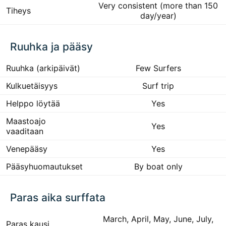
Very consistent (more than 150
Tiheys
day/year)
Ruuhka ja pääsy
Ruuhka (arkipäivät)
Few Surfers
Kulkuetäisyys
Surf trip
Helppo löytää
Yes
Maastoajo
Yes
vaaditaan
Venepääsy
Yes
Pääsyhuomautukset
By boat only
Paras aika surffata
March, April, May, June, July,
Paras kausi