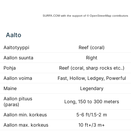
SURFA.COM
with the support of
© OpenStreetMap
contributors
ck
Aalto
ce
he
 to
Aaltotyyppi
Reef (coral)
ract
Aallon suunta
Right
Pohja
Reef (coral, sharp rocks etc..)
Aallon voima
Fast, Hollow, Ledgey, Powerful
Maine
Legendary
Aallon pituus
Long, 150 to 300 meters
(paras)
Aallon min. korkeus
5-6 ft/1.5-2 m
Aallon max. korkeus
10 ft+/3 m+