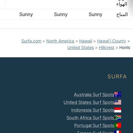
الهواء
المناخ
Sunny
Sunny
Sunny
Surfa.com
>
North America
>
Hawaii
>
Hawaiʻi County
>
United States
>
Hillcrest
>
Honls
SURFA
Australia Surf Spots
United States Surf Spots
Indonesia Surf Spots
South Africa Surf Spots
Portugal Surf Spots