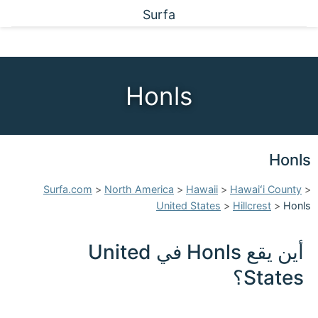
Surfa
Honls
Honls
Surfa.com
>
North America
>
Hawaii
>
Hawaiʻi County
>
United States
>
Hillcrest
>
Honls
أين يقع Honls في United
States؟