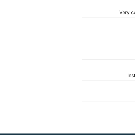
Very c
Ins