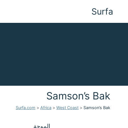
Surfa
Samson’s Bak
Surfa.com
>
Africa
>
West Coast
>
Samson’s Bak
الموجة