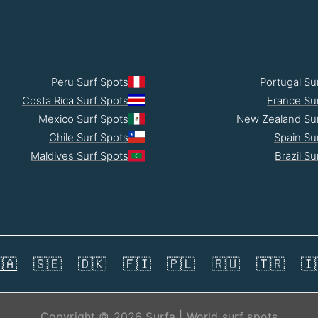
Peru Surf Spots
Portugal Su
Costa Rica Surf Spots
France Su
Mexico Surf Spots
New Zealand Sur
Chile Surf Spots
Spain Su
Maldives Surf Spots
Brazil Su
🇦
🇸🇪
🇩🇰
🇫🇮
🇵🇱
🇷🇺
🇹🇷
🇮
Copyright © 2026 Surfa | World surf spots