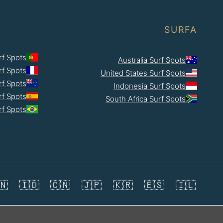
SURFA
rf Spots
Australia Surf Spots
rf Spots
United States Surf Spots
f Spots
Indonesia Surf Spots
rf Spots
South Africa Surf Spots
rf Spots
🇳
🇮🇩
🇨🇳
🇯🇵
🇰🇷
🇪🇸
🇮🇱