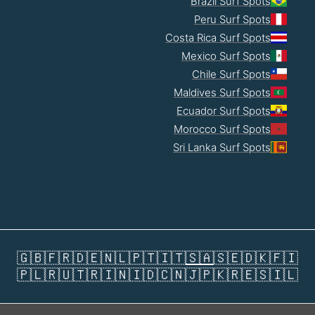
Brazil Surf Spots
Peru Surf Spots
Costa Rica Surf Spots
Mexico Surf Spots
Chile Surf Spots
Maldives Surf Spots
Ecuador Surf Spots
Morocco Surf Spots
Sri Lanka Surf Spots
🇬🇧
🇫🇷
🇩🇪
🇳🇱
🇵🇹
🇮🇹
🇸🇦
🇸🇪
🇩🇰
🇫🇮
🇵🇱
🇷🇺
🇹🇷
🇮🇳
🇮🇩
🇨🇳
🇯🇵
🇰🇷
🇪🇸
🇮🇱