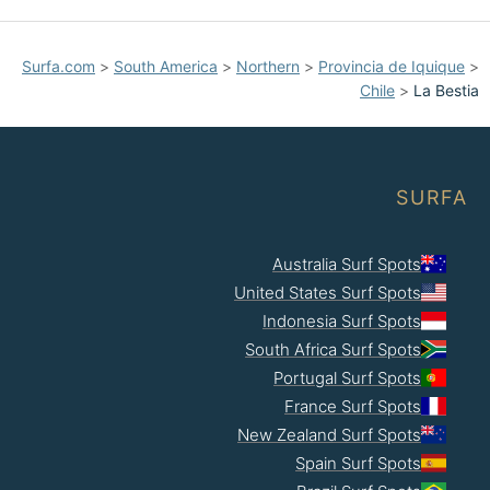
Surfa.com
>
South America
>
Northern
>
Provincia de Iquique
>
Chile
>
La Bestia
SURFA
Australia Surf Spots
United States Surf Spots
Indonesia Surf Spots
South Africa Surf Spots
Portugal Surf Spots
France Surf Spots
New Zealand Surf Spots
Spain Surf Spots