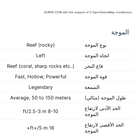
SURFA.COM
with the support of
© OpenStreetMap
contributors
C
الموجة
p
i
ma
نوع الموجة
Reef (rocky)
inte
اتجاه الموجة
Left
قاع البحر
Reef (coral, sharp rocks etc..)
قوة الموجة
Fast, Hollow, Powerful
السمعة
Legendary
طول الموجة (مثالي)
Average, 50 to 150 meters
الحد الأدنى لارتفاع
8-10 ft/2.5-3 m
الموجة
الحد الأقصى لارتفاع
16 ft+/5 m+
الموجة