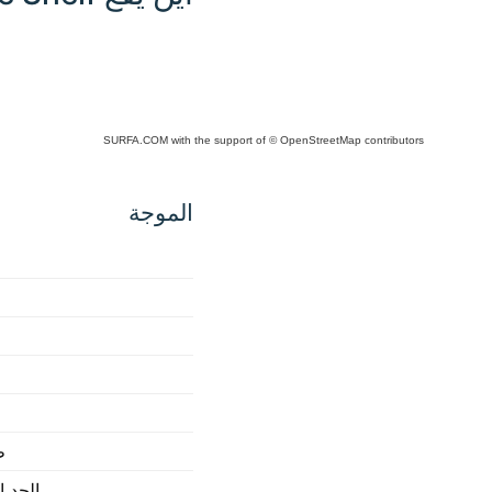
SURFA.COM
with the support of
© OpenStreetMap
contributors
Click
any
الموجة
place
in the
map to
interact
ط
الحد ا