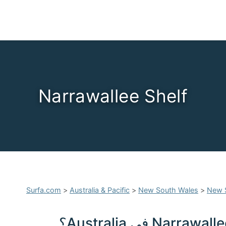
Narrawallee Shelf
Surfa.com
>
Australia & Pacific
>
New South Wales
>
New 