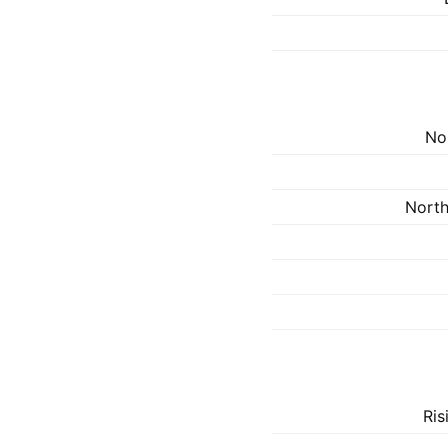
No
North
Ris