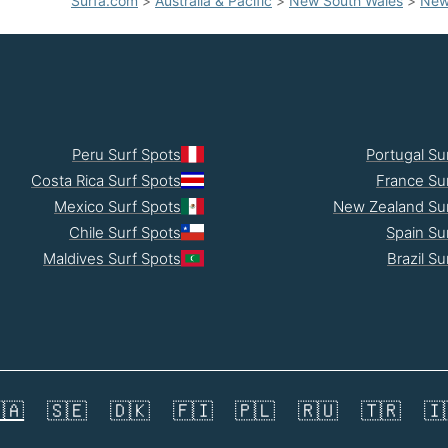
Surfa.com
>
Australia & Pacific
>
New South Wales
>
New
Peru Surf Spots
Portugal Su
Costa Rica Surf Spots
France Su
Mexico Surf Spots
New Zealand Sur
Chile Surf Spots
Spain Su
Maldives Surf Spots
Brazil Su
🇦
🇸🇪
🇩🇰
🇫🇮
🇵🇱
🇷🇺
🇹🇷
🇮