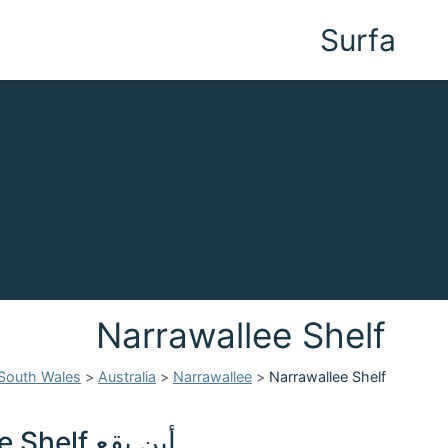
Surfa
Narrawallee Shelf
South Wales
>
Australia
>
Narrawallee
>
Narrawallee Shelf
أين يقع Narrawallee Shelf في Australia؟