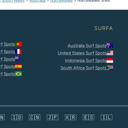
 South Wales
>
Australia
>
Narrawallee
>
Narrawallee Shelf
SURFA
rf Spots
Australia Surf Spots
rf Spots
United States Surf Spots
f Spots
Indonesia Surf Spots
rf Spots
South Africa Surf Spots
rf Spots
🇳
🇮🇩
🇨🇳
🇯🇵
🇰🇷
🇪🇸
🇮🇱