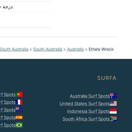
درجة حر
South Australia
>
South Australia
>
Australia
>
Ethels Wreck
SURFA
rf Spots
Australia Surf Spots
rf Spots
United States Surf Spots
f Spots
Indonesia Surf Spots
rf Spots
South Africa Surf Spots
rf Spots