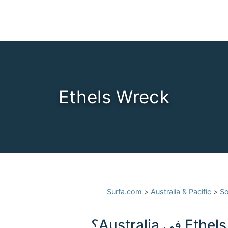
Ethels Wreck
Surfa.com
>
Australia & Pacific
>
So