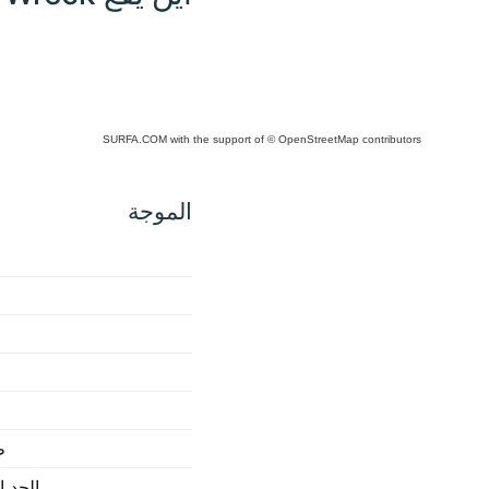
SURFA.COM
with the support of
© OpenStreetMap
contributors
Click
any
الموجة
place
in the
map to
interact
ط
الحد ا