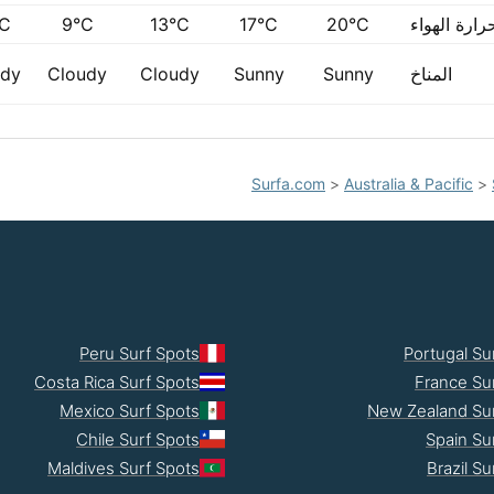
ارة الهواء
20°C
17°C
13°C
9°C
°C
المناخ
Sunny
Sunny
Cloudy
Cloudy
udy
Surfa.com
>
Australia & Pacific
>
Peru Surf Spots
Portugal Su
Costa Rica Surf Spots
France Su
Mexico Surf Spots
New Zealand Sur
Chile Surf Spots
Spain Su
Maldives Surf Spots
Brazil Su