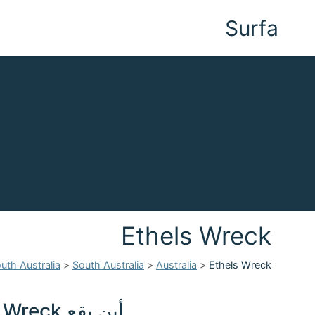
Surfa
Ethels Wreck
uth Australia
>
South Australia
>
Australia
>
Ethels Wreck
أين يقع Ethels Wreck في Australia؟