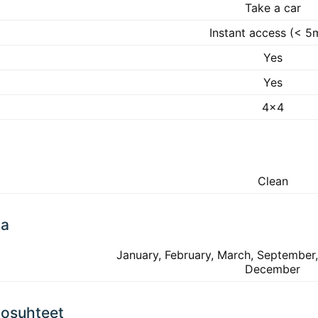
Take a car
Instant access (< 5
Yes
Yes
4x4
Clean
ta
January, February, March, September
December
losuhteet