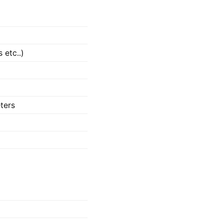
 etc..)
l
ters