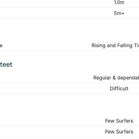
1.0m
5m+
ke
Rising and Falling T
teet
Regular & dependa
Difficult
Few Surfers
Few Surfers