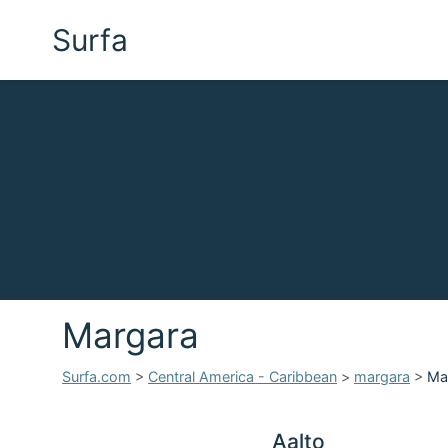
Surfa
Margara
Surfa.com
>
Central America - Caribbean
>
margara
>
Ma
Aalto